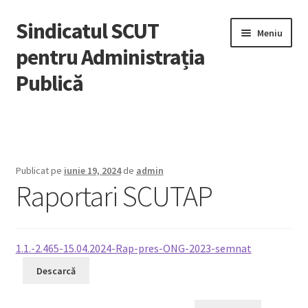
Sindicatul SCUT
Sari
Sari
Meniu
la
la
pentru Administrația
navigare
conținut
Publică
Acasă
Extinde
Despre noi
meniul
Publicat pe
iunie 19, 2024
de
admin
copil
Raportari SCUTAP
Adeziuni
Știri
1.1.-2.465-15.04.2024-Rap-pres-ONG-2023-semnat
Noutăți
Descarcă
Legislație