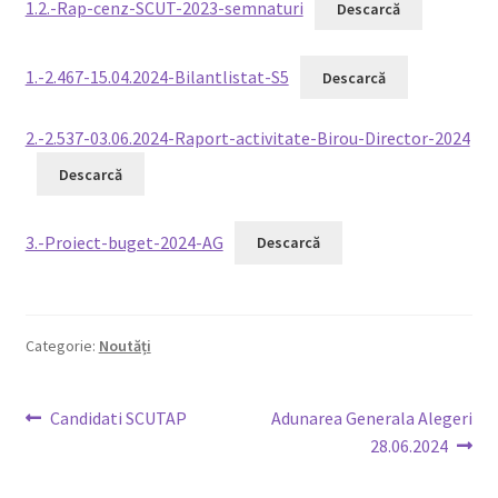
1.2.-Rap-cenz-SCUT-2023-semnaturi
Descarcă
Legături utile
1.-2.467-15.04.2024-Bilantlistat-S5
Descarcă
Media
2.-2.537-03.06.2024-Raport-activitate-Birou-Director-2024
Oferte membri
Descarcă
Covid-19
3.-Proiect-buget-2024-AG
Descarcă
Contact
Categorie:
Noutăți
Navigare
Articolul
Articolul
Candidati SCUTAP
Adunarea Generala Alegeri
anterior:
următor:
28.06.2024
în