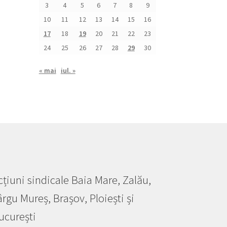
3
4
5
6
7
8
9
10
11
12
13
14
15
16
17
18
19
20
21
22
23
24
25
26
27
28
29
30
« mai
iul. »
cțiuni sindicale Baia Mare, Zalău,
ârgu Mureș, Brașov, Ploiești și
ucurești