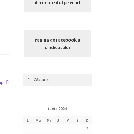
din impozitul pe venit
Pagina de Facebook a
sindicatului
Caută
olul
ap
după:
tor:
iunie 2024
L
Ma
Mi
J
V
S
D
1
2