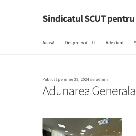
Sindicatul SCUT pentru
Sari
Sari
la
la
navigare
conținut
Acasă
Despre noi
Adeziuni
Ș
Publicat pe
iunie 29, 2024
de
admin
Adunarea Generala 