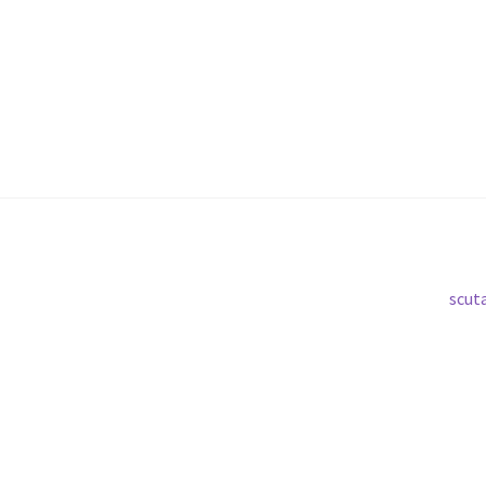
Artic
scut
urmă