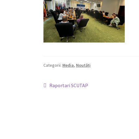
Categorii:
Media
,
Noutăți
Navigare
Articolul
Raportari SCUTAP
anterior:
în
articole