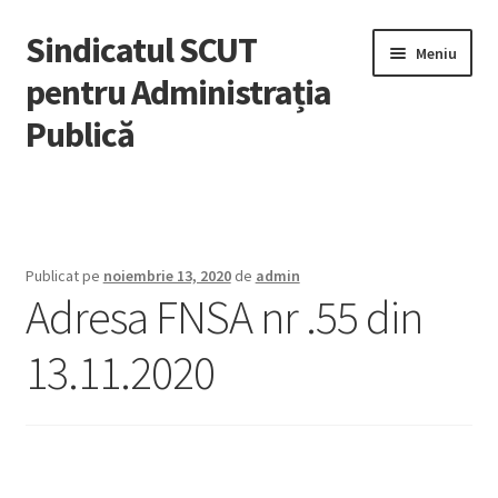
Sindicatul SCUT
Sari
Sari
Meniu
la
la
pentru Administrația
navigare
conținut
Publică
Acasă
Extinde
Despre noi
meniul
Publicat pe
noiembrie 13, 2020
de
admin
copil
Adresa FNSA nr .55 din
Adeziuni
13.11.2020
Știri
Noutăți
Legislație