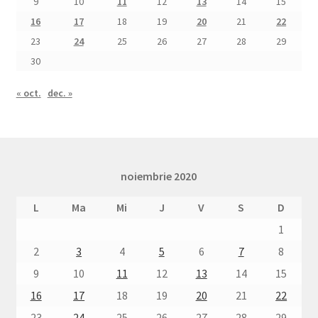
9
10
11
12
13
14
15
16
17
18
19
20
21
22
23
24
25
26
27
28
29
30
« oct.
dec. »
noiembrie 2020
L
Ma
Mi
J
V
S
D
1
2
3
4
5
6
7
8
9
10
11
12
13
14
15
16
17
18
19
20
21
22
23
24
25
26
27
28
29