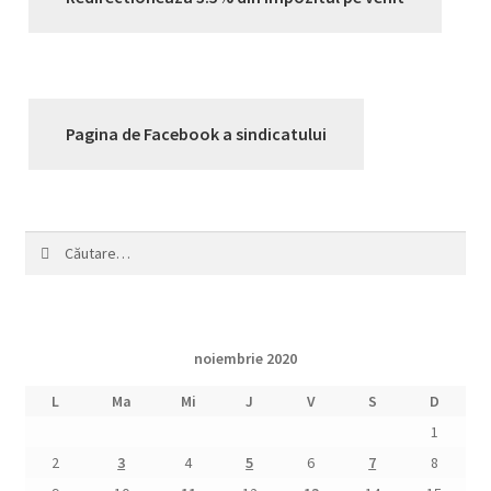
Pagina de Facebook a sindicatului
Caută
după:
noiembrie 2020
L
Ma
Mi
J
V
S
D
1
2
3
4
5
6
7
8