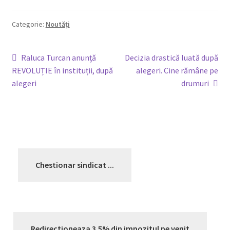
Legături utile
Categorie:
Noutăți
Media
Navigare
Articolul
Articolul
Raluca Turcan anunță
Decizia drastică luată după
anterior:
următor:
REVOLUȚIE în instituții, după
alegeri. Cine rămâne pe
Oferte membri
în
alegeri
drumuri
articole
Covid-19
Contact
Chestionar sindicat ...
Redirectioneaza 3.5% din impozitul pe venit