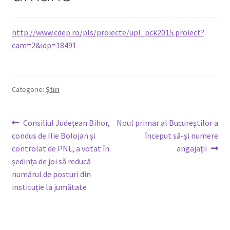
Legături utile
http://www.cdep.ro/pls/proiecte/upl_pck2015.proiect?
cam=2&idp=18491
Media
Oferte membri
Categorie:
Știri
Covid-19
Navigare
Articolul
Articolul
Consiliul Județean Bihor,
Noul primar al Bucureştilor a
Contact
anterior:
următor:
condus de Ilie Bolojan și
început să-şi numere
în
controlat de PNL, a votat în
angajaţii
articole
ședința de joi să reducă
numărul de posturi din
instituție la jumătate