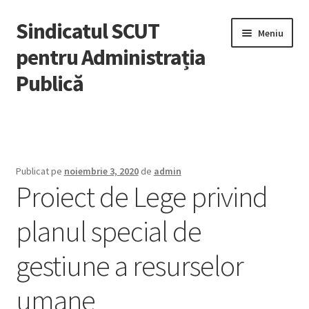
Sindicatul SCUT
Sari
Sari
Meniu
la
la
pentru Administrația
navigare
conținut
Publică
Acasă
Extinde
Despre noi
meniul
Publicat pe
noiembrie 3, 2020
de
admin
copil
Proiect de Lege privind
Adeziuni
planul special de
Știri
gestiune a resurselor
Noutăți
umane
Legislație