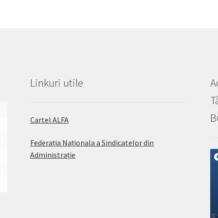
Linkuri utile
A
T
B
Cartel ALFA
0
Federația Naționala a Sindicatelor din
7
Administrație
4
1