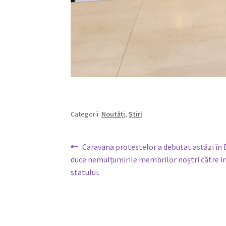
Categorii:
Noutăți
,
Știri
Navigare
Articolul
Caravana protestelor a debutat astăzi în 
anterior:
duce nemulțumirile membrilor noștri către ins
în
statului.
articole