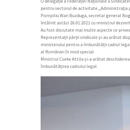
O delegație a Federației Naționale a Sindicat
pentru sectorul de activitate ,,Administraţia
Pompiliu Wan Buzduga, secretar general Bogd
întâlnit astăzi 26.01.2021 cu ministrul dezvoltă
Au fost discutate mai multe aspecte ce privesc
Reprezentații părții sindicale și-au arătat dis
ministerului pentru a îmbunătății cadrul legal
al României în mod special.
Ministrul Cseke Attila și-a arătat deschiderea 
îmbunătățirea cadrului legal.