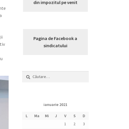
a
din impozitul pe venit
nte
a
ii
Pagina de Facebook a
tiv
sindicatului
ru
Caută
după:
ianuarie 2021
L
Ma
Mi
J
V
S
D
1
2
3