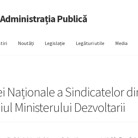
 Administrația Publică
tiri
Noutăți
Legislație
Legături utile
Media
ei Naționale a Sindicatelor di
iul Ministerului Dezvoltarii