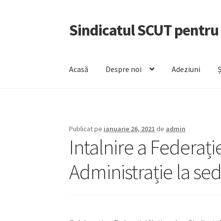
Sindicatul SCUT pentru
Sari
Sari
la
la
navigare
conținut
Acasă
Despre noi
Adeziuni
Ș
Publicat pe
ianuarie 26, 2021
de
admin
Intalnire a Federați
Administrație la sed