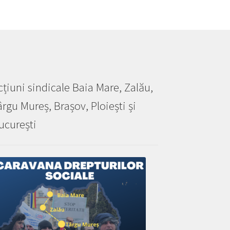
cțiuni sindicale Baia Mare, Zalău,
ârgu Mureș, Brașov, Ploiești și
ucurești