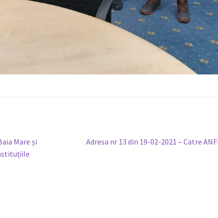
Articolul
Baia Mare și
Adresa nr 13 din 19-02-2021 – Catre AN
următor:
tituțiile