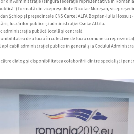
elor din Administrație (singura federaţie reprezentativă în Români
 publică”) formată din vicepreședinte Nicolae Mureșan, vicepreședi
an Șchiop și președintele CNS Cartel ALFA Bogdan-Iuliu Hossu s-
rii, lucrărilor publice și administrației Cseke Attila.
 administrația publică locală și centrală.
ponibilitatea de a lucra în colective de lucru comune cu reprezentaț
 aplicabil administrației publice în general și a Codului Administra
către dialog și disponibilitatea colaborării dintre specialiști pent