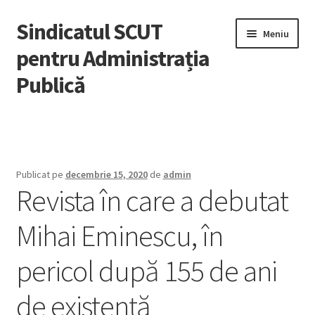
Sindicatul SCUT
Sari
Sari
Meniu
la
la
pentru Administrația
navigare
conținut
Publică
Acasă
Extinde
Despre noi
meniul
Publicat pe
decembrie 15, 2020
de
admin
copil
Revista în care a debutat
Adeziuni
Mihai Eminescu, în
Știri
pericol după 155 de ani
Noutăți
de existenţă
Legislație