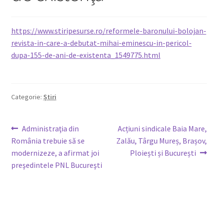
Legături utile
https://www.stiripesurse.ro/reformele-baronului-bolojan-
revista-in-care-a-debutat-mihai-eminescu-in-pericol-
Media
dupa-155-de-ani-de-existenta_1549775.html
Oferte membri
Covid-19
Categorie:
Știri
Contact
Navigare
Articolul
Articolul
Administraţia din
Acțiuni sindicale Baia Mare,
anterior:
următor:
România trebuie să se
Zalău, Târgu Mureș, Brașov,
în
modernizeze, a afirmat joi
Ploiești și București
articole
preşedintele PNL Bucureşti