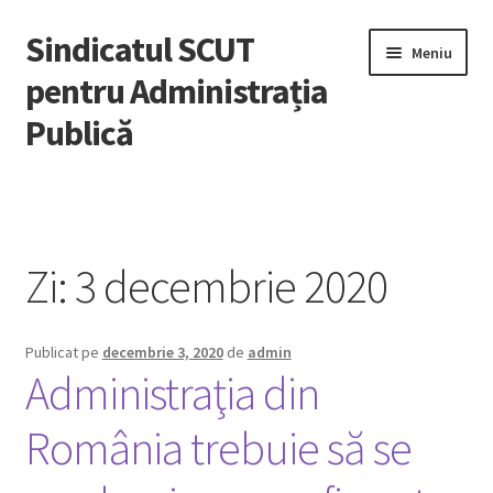
Sindicatul SCUT
Sari
Sari
Meniu
la
la
pentru Administrația
navigare
conținut
Publică
Acasă
Extinde
Despre noi
meniul
Zi:
3 decembrie 2020
copil
Adeziuni
Publicat pe
decembrie 3, 2020
de
admin
Știri
Administraţia din
Noutăți
România trebuie să se
Legislație