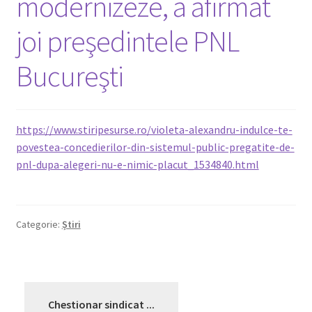
modernizeze, a afirmat
Legături utile
joi preşedintele PNL
Media
Bucureşti
Oferte membri
https://www.stiripesurse.ro/violeta-alexandru-indulce-te-
Covid-19
povestea-concedierilor-din-sistemul-public-pregatite-de-
pnl-dupa-alegeri-nu-e-nimic-placut_1534840.html
Contact
Categorie:
Știri
Chestionar sindicat ...