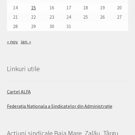
14
15
16
17
18
19
20
21
22
23
24
25
26
27
28
29
30
31
« nov.
ian. »
Linkuri utile
Cartel ALFA
Federația Naționala a Sindicatelor din Administrație
Acțiuni sindicale Baia Mare, Zalău, Târgu