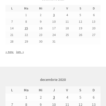
L
Ma
Mi
J
V
S
D
1
2
3
4
5
6
7
8
9
10
11
12
13
14
15
16
17
18
19
20
21
22
23
24
25
26
27
28
29
30
31
« nov.
ian. »
decembrie 2020
L
Ma
Mi
J
V
S
D
1
2
3
4
5
6
7
8
9
10
11
12
13