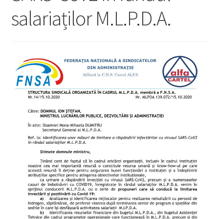
salariaților M.L.P.D.A.
Legături utile
Media
Oferte membri
Covid-19
Contact