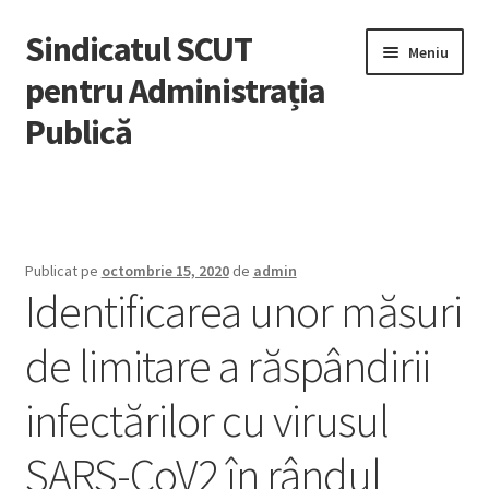
Sindicatul SCUT
Sari
Sari
Meniu
la
la
pentru Administrația
navigare
conținut
Publică
Acasă
Extinde
Despre noi
meniul
Publicat pe
octombrie 15, 2020
de
admin
copil
Identificarea unor măsuri
Adeziuni
de limitare a răspândirii
Știri
infectărilor cu virusul
Noutăți
SARS-CoV2 în rândul
Legislație