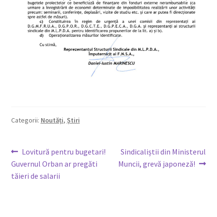
Categorii:
Noutăți
,
Știri
Navigare
Articolul
Articolul
Lovitură pentru bugetari!
Sindicaliștii din Ministerul
anterior:
următor:
Guvernul Orban ar pregăti
Muncii, grevă japoneză!
în
tăieri de salarii
articole