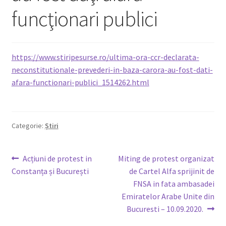
funcţionari publici
Legături utile
Media
https://www.stiripesurse.ro/ultima-ora-ccr-declarata-
neconstitutionale-prevederi-in-baza-carora-au-fost-dati-
Oferte membri
afara-functionari-publici_1514262.html
Covid-19
Contact
Categorie:
Știri
Navigare
Articolul
Articolul
Acțiuni de protest in
Miting de protest organizat
anterior:
următor:
Constanța și București
de Cartel Alfa sprijinit de
în
FNSA in fata ambasadei
articole
Emiratelor Arabe Unite din
Bucuresti – 10.09.2020.