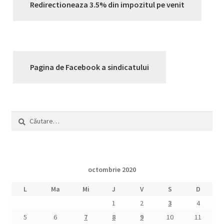
Redirectioneaza 3.5% din impozitul pe venit
Pagina de Facebook a sindicatului
Caută
după:
octombrie 2020
L
Ma
Mi
J
V
S
D
1
2
3
4
5
6
7
8
9
10
11