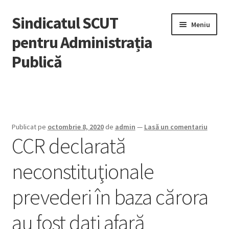
Sindicatul SCUT
Sari
Sari
Meniu
la
la
pentru Administrația
navigare
conținut
Publică
Acasă
Extinde
Despre noi
meniul
Publicat pe
octombrie 8, 2020
de
admin
—
Lasă un comentariu
copil
CCR declarată
Adeziuni
neconstituţionale
Știri
prevederi în baza cărora
Noutăți
au fost daţi afară
Legislație